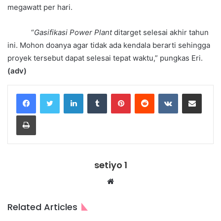
megawatt per hari.
“
Gasifikasi Power Plant
ditarget selesai akhir tahun
ini. Mohon doanya agar tidak ada kendala berarti sehingga
proyek tersebut dapat selesai tepat waktu,” pungkas Eri.
(adv)
LinkedIn
Tumblr
Pinterest
Reddit
VKontakte
Share via Email
Print
setiyo 1
Website
Related Articles