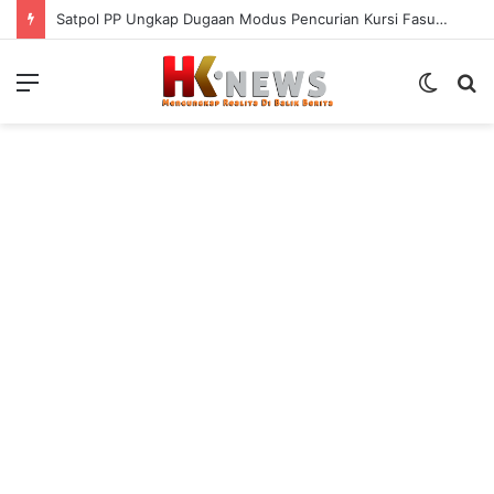
Satpol PP Ungkap Dugaan Modus Pencurian Kursi Fasum Pemkot Surabaya Pakai Ambulans
Menu
Switch
S
skin
fo