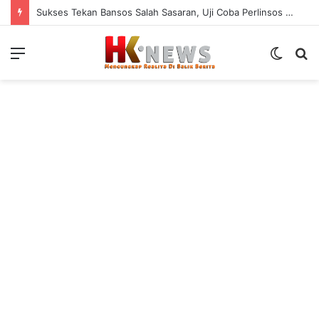
Sukses Tekan Bansos Salah Sasaran, Uji Coba Perlinsos Digital di Surabaya Hampir 100 Persen
Menu
Switch
S
skin
fo