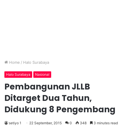
Home
/
Halo Surabaya
Halo Surabaya
Nasional
Pembangunan JLLB
Ditarget Dua Tahun,
Didukung 8 Pengembang
setiyo 1
22 September, 2015
0
348
3 minutes read