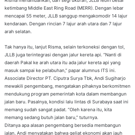
Risma menambahkan, dari segi ukuran, JLLB lebih besar
ketimbang Middle East Ring Road (MERR). Dengan lebar
mencapai 55 meter, JLLB sanggup mengakomodir 14 lajur
kendaraan. Dengan rincian 7 lajur arah utara dan 7 lajur
arah selatan.
Tak hanya itu, lanjut Risma, selain terkoneksi dengan tol,
JLLB juga terintegrasi dengan jalur kereta api. “Nanti di
daerah Pakal ke arah utara itu ada jalur kereta api yang
masuk sampai ke pelabuhan,” papar alumnus ITS ini.
Associate Director PT. Ciputra Surya Tbk, Andi Sugiharjo
mewakili pengembang, mengatakan pihaknya berkomitmen
mendukung program pemerintah kota dalam membangun
jalan baru. Pasalnya, kondisi lalu lintas di Surabaya saat ini
memang sudah sangat padat. “Oleh karena itu, kita
memang sedang butuh jalan baru,” tuturnya.
Ditanya apa alasan pengembang bersedia membangun
jalan, Andi menyatakan bahwa geliat ekonomi akan jauh