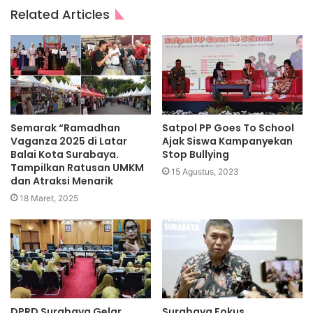
Related Articles
Semarak “Ramadhan
Satpol PP Goes To School
Vaganza 2025 di Latar
Ajak Siswa Kampanyekan
Balai Kota Surabaya.
Stop Bullying
Tampilkan Ratusan UMKM
15 Agustus, 2023
dan Atraksi Menarik
18 Maret, 2025
DPRD Surabaya Gelar
Surabaya Fokus