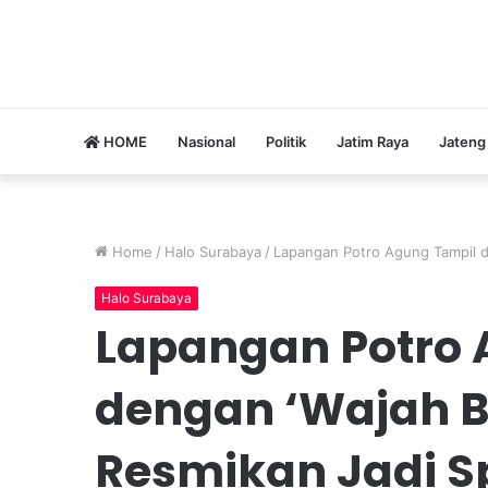
HOME
Nasional
Politik
Jatim Raya
Jateng
Home
/
Halo Surabaya
/
Lapangan Potro Agung Tampil de
Halo Surabaya
Lapangan Potro 
dengan ‘Wajah Ba
Resmikan Jadi Sp