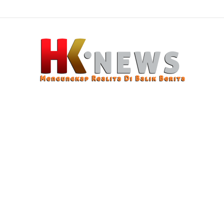
 Modus Pencurian Kursi Fasum Pemkot Surabaya Pakai Ambulans