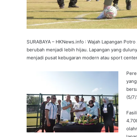
SURABAYA – HKNews.info : Wajah Lapangan Potro A
berubah menjadi lebih hijau. Lapangan yang dulunya
menjadi pusat kebugaran modern atau sport center
Pere
yang
bers
(5/7
Fasi
4.70
olahr
lapa