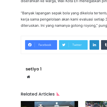
diserahkan ke warga, Wali Kota Eri menegaskan pih
“Banyak lapangan sepak bola yang dikelola tertentu
kerja sama pengelolaan akan kami evaluasi setiap 
diteruskan. Ini yang namanya gotong royong,” pung
Linke
Facebook
Twitter
setiyo 1
Website
Related Articles