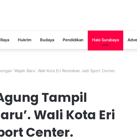
 Raya
Hukrim
Budaya
Pendidikan
Halo Surabaya
Adve
ngan ‘Wajah Baru’. Wali Kota Eri Resmikan Jadi Sport Center.
Agung Tampil
ru’. Wali Kota Eri
ort Center.