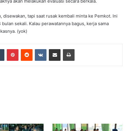
aknya akan melakukan evaluasi secara berkala.
, disewakan, tapi saat rusak kembali minta ke Pemkot. Ini
3 bulan sekali. Kalau perawatannya bagus, kerja sama
kasnya. (yok)
dIn
Tumblr
Pinterest
Reddit
VKontakte
Share via Email
Print