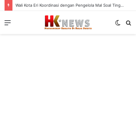
Pemkot Surabaya Raih Dukcapil Prima Award, Aktivasi IKD Masuk 10 Besar Nasional
Menu
Switch
S
skin
fo