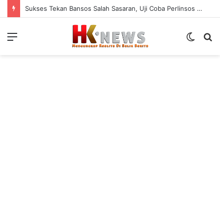
Sukses Tekan Bansos Salah Sasaran, Uji Coba Perlinsos Digital di Surabaya Hampir 100 Persen
Menu
Switch
S
skin
fo