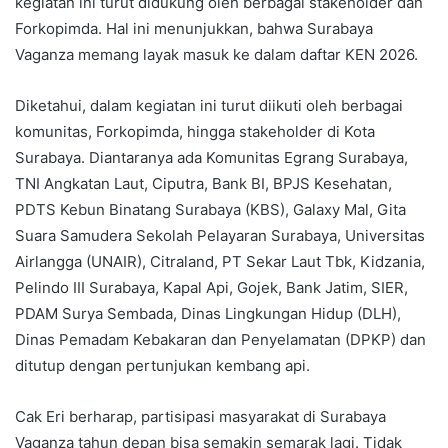
kegiatan ini turut didukung oleh berbagai stakeholder dan
Forkopimda. Hal ini menunjukkan, bahwa Surabaya
Vaganza memang layak masuk ke dalam daftar KEN 2026.
Diketahui, dalam kegiatan ini turut diikuti oleh berbagai
komunitas, Forkopimda, hingga stakeholder di Kota
Surabaya. Diantaranya ada Komunitas Egrang Surabaya,
TNI Angkatan Laut, Ciputra, Bank BI, BPJS Kesehatan,
PDTS Kebun Binatang Surabaya (KBS), Galaxy Mal, Gita
Suara Samudera Sekolah Pelayaran Surabaya, Universitas
Airlangga (UNAIR), Citraland, PT Sekar Laut Tbk, Kidzania,
Pelindo III Surabaya, Kapal Api, Gojek, Bank Jatim, SIER,
PDAM Surya Sembada, Dinas Lingkungan Hidup (DLH),
Dinas Pemadam Kebakaran dan Penyelamatan (DPKP) dan
ditutup dengan pertunjukan kembang api.
Cak Eri berharap, partisipasi masyarakat di Surabaya
Vaganza tahun depan bisa semakin semarak lagi. Tidak