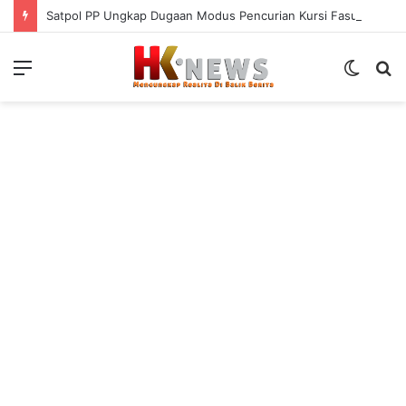
Satpol PP Ungkap Dugaan Modus Pencurian Kursi Fasum Pemkot Surabaya Pakai Ambulans
Menu
Switch
S
skin
fo