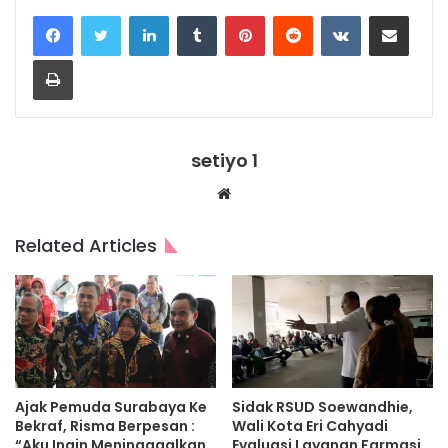
LinkedIn
Tumblr
Pinterest
Reddit
VKontakte
Share via Email
Print
setiyo 1
Website
Related Articles
Ajak Pemuda Surabaya Ke
Sidak RSUD Soewandhie,
Bekraf, Risma Berpesan :
Wali Kota Eri Cahyadi
“Aku Ingin Meningggalkan
Evaluasi Layanan Farmasi