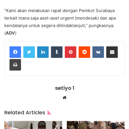
“Kami akan melakukan rapat dengan Pemkot Surabaya
terkait mana saja aset-aset urgent (mendesak) dan apa
kendalanya untuk segera ditindaklanjuti,” pungkasnya.
(
ADV
)
LinkedIn
Tumblr
Pinterest
Reddit
VKontakte
Share via Email
Print
setiyo 1
Website
Related Articles