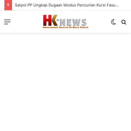
Satpol PP Ungkap Dugaan Modus Pencurian Kursi Fasum Pemkot Surabaya Pakai Ambulans
Menu
Switch
S
skin
fo