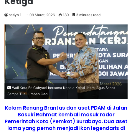
Ketiga
setiyo 1
09 Maret, 2026
180
3 minutes read
Wali Kota Eri Cahyadi bersama Kepala Kejati Jatim, Agus Sahat
Sampe Tua Lumban Gaol.
Kolam Renang Brantas dan aset PDAM di Jalan
Basuki Rahmat kembali masuk radar
Pemerintah Kota (Pemkot) Surabaya. Dua aset
lama yang pernah menjadi ikon legendaris di