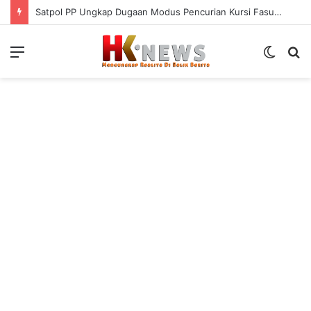
Satpol PP Ungkap Dugaan Modus Pencurian Kursi Fasum Pemkot Surabaya Pakai Ambulans
Menu
Switch
S
skin
fo