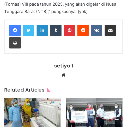
(Fornas) VIII pada tahun 2025, yang akan digelar di Nusa
Tenggara Barat (NTB),” pungkasnya. (yok)
LinkedIn
Tumblr
Pinterest
Reddit
VKontakte
Share via Email
Print
setiyo 1
Website
Related Articles