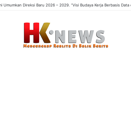
 Sasaran, Uji Coba Perlinsos Digital di Surabaya Hampir 100 Persen