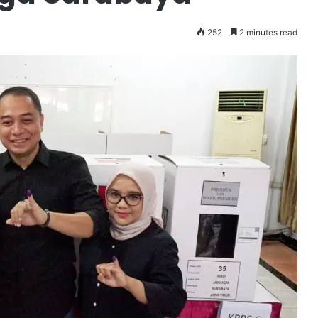
252
2 minutes read