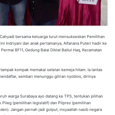
 Cahyadi bersama keluarga turut mensukseskan Pemilihan
Rini Indriyani dan anak pertamanya, Alfanana Puteri hadir ke
 Permai BF11, Gedung Balai Diklat Baitul Haq, Kecamatan
a tampak kompak memakai setelan kemeja hitam. Ia lantas
endaftar, sembari menunggu giliran nyoblos, dirinya
uruh warga Surabaya ayo datang ke TPS, tentukan pilihan
 Pileg (pemilihan legislatif) dan Pilpres (pemilihan
iden). Jangan pernah jadi golput, insyaallah nasib negara