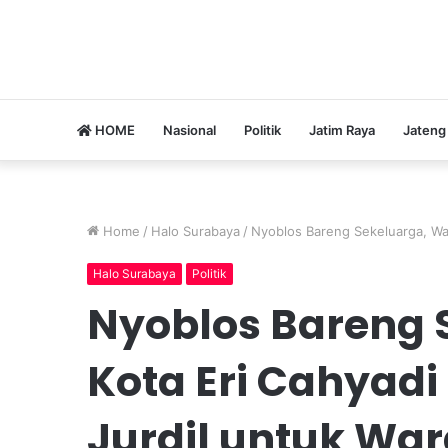
HOME
Nasional
Politik
Jatim Raya
Jateng
Home
/
Halo Surabaya
/
Nyoblos Bareng Sekeluarga, Wal
Halo Surabaya
Politik
Nyoblos Bareng 
Kota Eri Cahyadi
Jurdil untuk Wa