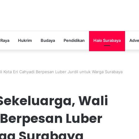
 Raya
Hukrim
Budaya
Pendidikan
Halo Surabaya
Adve
i Kota Eri Cahyadi Berpesan Luber Jurdil untuk Warga Surabaya
Sekeluarga, Wali
 Berpesan Luber
rga Surabaya