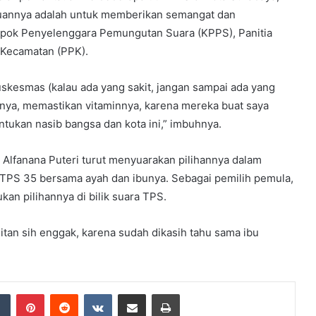
ujuannya adalah untuk memberikan semangat dan
mpok Penyelenggara Pemungutan Suara (KPPS), Panitia
 Kecamatan (PPK).
skesmas (kalau ada yang sakit, jangan sampai ada yang
nya, memastikan vitaminnya, karena mereka buat saya
ukan nasib bangsa dan kota ini,” imbuhnya.
, Alfanana Puteri turut menyuarakan pilihannya dalam
i TPS 35 bersama ayah dan ibunya. Sebagai pemilih pemula,
an pilihannya di bilik suara TPS.
litan sih enggak, karena sudah dikasih tahu sama ibu
dIn
Tumblr
Pinterest
Reddit
VKontakte
Share via Email
Print