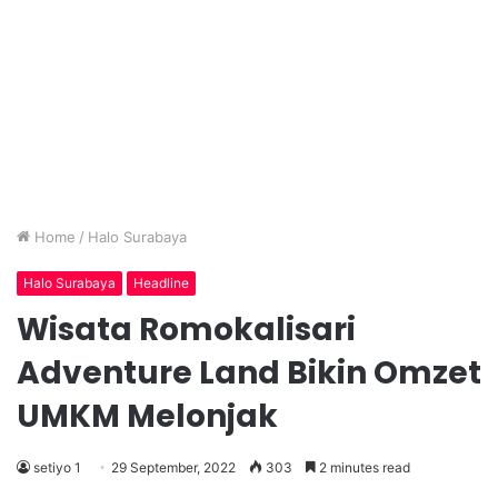
Home
/
Halo Surabaya
Halo Surabaya
Headline
Wisata Romokalisari
Adventure Land Bikin Omzet
UMKM Melonjak
setiyo 1
29 September, 2022
303
2 minutes read