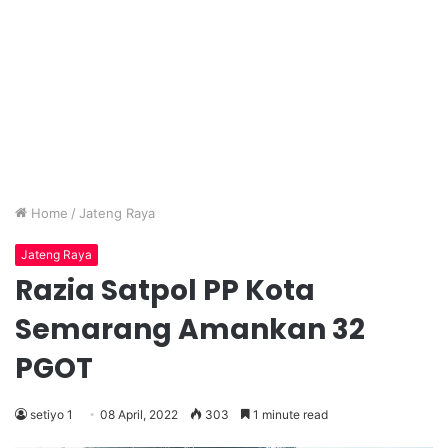
Home
/
Jateng Raya
Jateng Raya
Razia Satpol PP Kota
Semarang Amankan 32
PGOT
setiyo 1
08 April, 2022
303
1 minute read