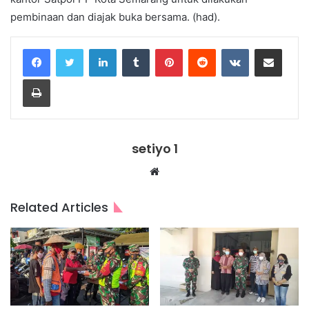
pembinaan dan diajak buka bersama. (had).
LinkedIn
Tumblr
Pinterest
Reddit
VKontakte
Share via Email
Print
setiyo 1
Website
Related Articles