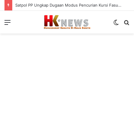
Satpol PP Ungkap Dugaan Modus Pencurian Kursi Fasum Pemkot Surabaya Pakai Ambulans
Menu
Switch
S
skin
fo