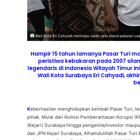
Wali Kota Eri Cahyadi meninjau salah satu stand pakaian u
Hampir 15 tahun lamanya Pasar Turi man
peristiwa kebakaran pada 2007 sila
legendaris di Indonesia Wilayah Timur in
Wali Kota Surabaya Eri Cahyadi, akhi
be
K
eberhasilan menghidupkan kembali Pasar Turi, te
pihak. Mulai dari Komisi Pemberantasan Korupsi (
(Kejari) Surabaya hingga pengelola/investor maup
dan JPN Kejari Surabaya, Alhamdulillah Pasar Turi B