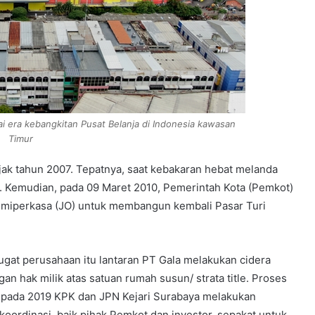
ai era kebangkitan Pusat Belanja di Indonesia kawasan
Timur
ejak tahun 2007. Tepatnya, saat kebakaran hebat melanda
ur. Kemudian, pada 09 Maret 2010, Pemerintah Kota (Pemkot)
miperkasa (JO) untuk membangun kembali Pasar Turi
gat perusahaan itu lantaran PT Gala melakukan cidera
gan hak milik atas satuan rumah susun/ strata title. Proses
a pada 2019 KPK dan JPN Kejari Surabaya melakukan
oordinasi, baik pihak Pemkot dan investor, sepakat untuk