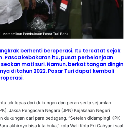
sai Meresmikan Pembukaan Pasar Turi Baru
gkrak berhenti beroperasi. Itu tercatat sejak
m. Pasca kebakaran itu, pusat perbelanjaan
i seakan mati suri. Namun, berkat tangan dingin
rnya di tahun 2022, Pasar Turi dapat kembali
roperasi.
ntu tak lepas dari dukungan dan peran serta sejumlah
KPK), Jaksa Pengacara Negara (JPN) Kejaksaan Negeri
un dukungan dari para pedagang. “Setelah didampingi KPK
aru akhirnya bisa kita buka,” kata Wali Kota Eri Cahyadi saat