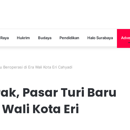
 Raya
Hukrim
Budaya
Pendidikan
Halo Surabaya
Adve
 Beroperasi di Era Wali Kota Eri Cahyadi
k, Pasar Turi Baru
 Wali Kota Eri