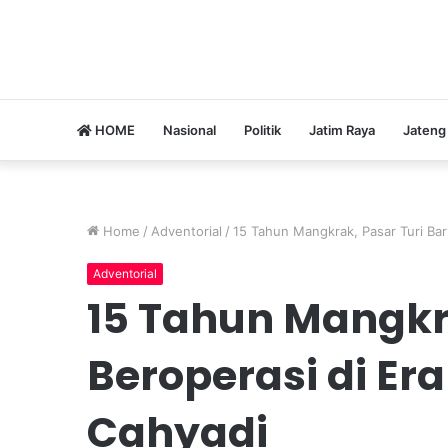
HOME
Nasional
Politik
Jatim Raya
Jateng
Home
/
Adventorial
/
15 Tahun Mangkrak, Pasar Turi Baru
Adventorial
15 Tahun Mangkra
Beroperasi di Era
Cahyadi