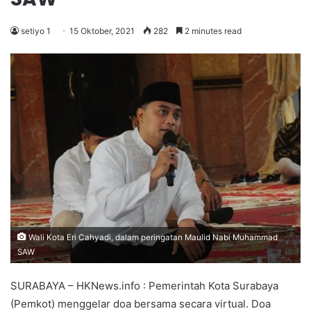
setiyo 1
15 Oktober, 2021
282
2 minutes read
Wali Kota Eri Cahyadi, dalam peringatan Maulid Nabi Muhammad
SAW
SURABAYA – HKNews.info : Pemerintah Kota Surabaya
(Pemkot) menggelar doa bersama secara virtual. Doa