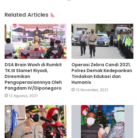
Related Articles
DSA Brain Wash di Rumkit
Operasi Zebra Candi 2021,
TK.III Slamet Riyadi,
Polres Demak Kedepankan
Diresmikan
Tindakan Edukasi dan
Pengoperasiannnya Oleh
Humanis
Pangdam IV/Diponegoro
15 November, 2021
12 Agustus, 2021