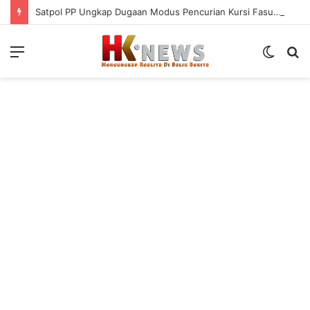
Satpol PP Ungkap Dugaan Modus Pencurian Kursi Fasum Pemkot Surabaya Pakai Ambulans
Menu
Switch
S
skin
fo