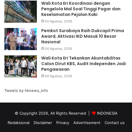
Wali Kota Eri Koordinasi dengan
Pengelola Mal Soal Tinggi Pagar dan
Keselamatan Pejalan Kaki
04 Agustus, 2026
Pemkot Surabaya Raih Dukcapil Prima
Award, Aktivasi IKD Masuk 10 Besar
Nasional
04 Agustus, 2026
Wali Kota Eri Tekankan Akuntabilitas
Calon Dirut KBS, Audit Independen Jadi
Pengawasan
04 Agustus, 2026
Tweets by hknews_info
© Copyright 2026, All Rights Reserved |
INDONESIA
Redaksional
Disclaimer
Privacy
Advertisement
Contact us