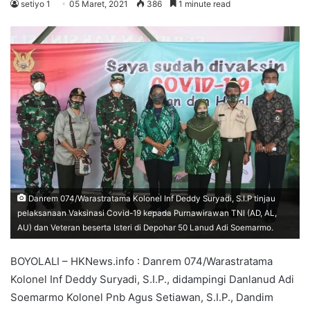
setiyo 1
05 Maret, 2021
386
1 minute read
Danrem 074/Warastratama Kolonel Inf Deddy Suryadi, S.I.P tinjau
pelaksanaan Vaksinasi Covid-19 kepada Purnawirawan TNI (AD, AL,
AU) dan Veteran beserta Isteri di Depohar 50 Lanud Adi Soemarmo.
BOYOLALI – HKNews.info : Danrem 074/Warastratama
Kolonel Inf Deddy Suryadi, S.I.P., didampingi Danlanud Adi
Soemarmo Kolonel Pnb Agus Setiawan, S.I.P., Dandim