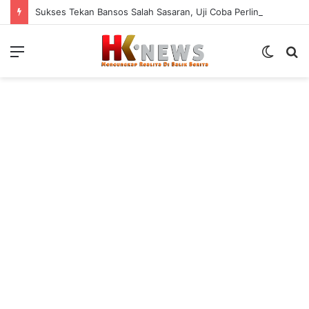
Sukses Tekan Bansos Salah Sasaran, Uji Coba Perlinsos Digital di Surabaya Hampir 100 Persen
Menu
Switch
S
skin
fo