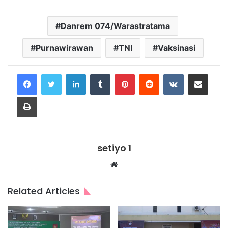
Danrem 074/Warastratama
Purnawirawan
TNI
Vaksinasi
LinkedIn
Tumblr
Pinterest
Reddit
VKontakte
Share via Email
Print
setiyo 1
Website
Related Articles