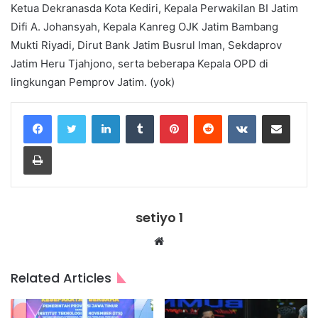
Ketua Dekranasda Kota Kediri, Kepala Perwakilan BI Jatim
Difi A. Johansyah, Kepala Kanreg OJK Jatim Bambang
Mukti Riyadi, Dirut Bank Jatim Busrul Iman, Sekdaprov
Jatim Heru Tjahjono, serta beberapa Kepala OPD di
lingkungan Pemprov Jatim. (yok)
LinkedIn
Tumblr
Pinterest
Reddit
VKontakte
Share via Email
Print
setiyo 1
Website
Related Articles