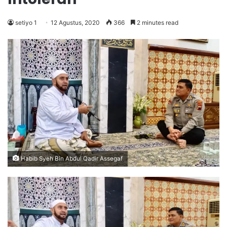
setiyo 1
12 Agustus, 2020
366
2 minutes read
Habib Syeh Bin Abdul Qadir Assegaf