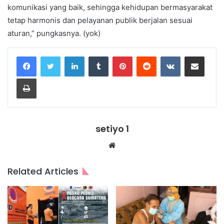
komunikasi yang baik, sehingga kehidupan bermasyarakat
tetap harmonis dan pelayanan publik berjalan sesuai
aturan,” pungkasnya. (yok)
LinkedIn
Tumblr
Pinterest
Reddit
VKontakte
Share via Email
Print
setiyo 1
Website
Related Articles