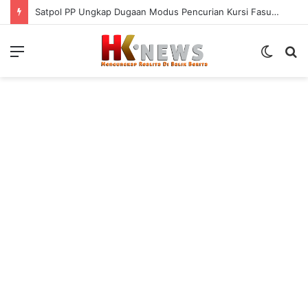
Satpol PP Ungkap Dugaan Modus Pencurian Kursi Fasum Pemkot Surabaya Pakai Ambulans
Menu
Switch
S
skin
fo