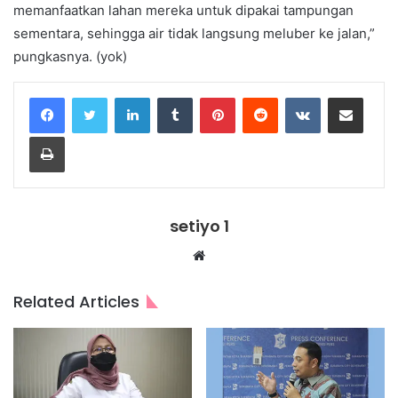
memanfaatkan lahan mereka untuk dipakai tampungan
sementara, sehingga air tidak langsung meluber ke jalan,”
pungkasnya. (yok)
LinkedIn
Tumblr
Pinterest
Reddit
VKontakte
Share via Email
Print
setiyo 1
Website
Related Articles