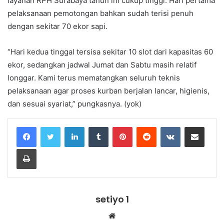
layanan RPH Surabaya tahun ini cukup tinggi. Hari pertama
pelaksanaan pemotongan bahkan sudah terisi penuh
dengan sekitar 70 ekor sapi.
“Hari kedua tinggal tersisa sekitar 10 slot dari kapasitas 60
ekor, sedangkan jadwal Jumat dan Sabtu masih relatif
longgar. Kami terus mematangkan seluruh teknis
pelaksanaan agar proses kurban berjalan lancar, higienis,
dan sesuai syariat,” pungkasnya. (yok)
LinkedIn
Tumblr
Pinterest
Reddit
VKontakte
Share via Email
Print
setiyo 1
Website