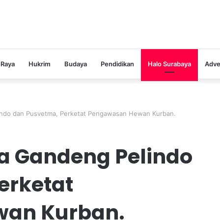
 Raya
Hukrim
Budaya
Pendidikan
Halo Surabaya
Adve
indo dan Pusvetma, Perketat Pengawasan Hewan Kurban.
a Gandeng Pelindo
erketat
wan Kurban.