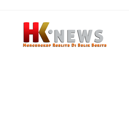
 Sasaran, Uji Coba Perlinsos Digital di Surabaya Hampir 100 Persen