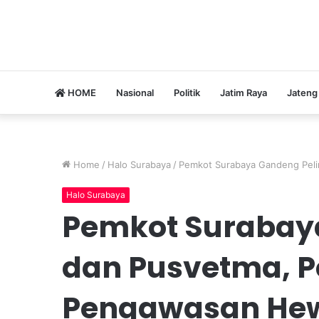
HOME
Nasional
Politik
Jatim Raya
Jateng
Home
/
Halo Surabaya
/
Pemkot Surabaya Gandeng Pel
Halo Surabaya
Pemkot Surabay
dan Pusvetma, P
Pengawasan He