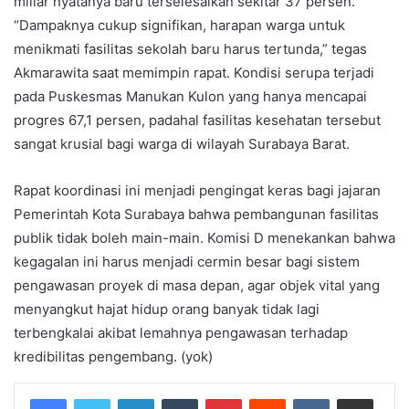
miliar nyatanya baru terselesaikan sekitar 37 persen.
“Dampaknya cukup signifikan, harapan warga untuk
menikmati fasilitas sekolah baru harus tertunda,” tegas
Akmarawita saat memimpin rapat. Kondisi serupa terjadi
pada Puskesmas Manukan Kulon yang hanya mencapai
progres 67,1 persen, padahal fasilitas kesehatan tersebut
sangat krusial bagi warga di wilayah Surabaya Barat.
Rapat koordinasi ini menjadi pengingat keras bagi jajaran
Pemerintah Kota Surabaya bahwa pembangunan fasilitas
publik tidak boleh main-main. Komisi D menekankan bahwa
kegagalan ini harus menjadi cermin besar bagi sistem
pengawasan proyek di masa depan, agar objek vital yang
menyangkut hajat hidup orang banyak tidak lagi
terbengkalai akibat lemahnya pengawasan terhadap
kredibilitas pengembang. (yok)
LinkedIn
Tumblr
Pinterest
Reddit
VKontakte
Share via Email