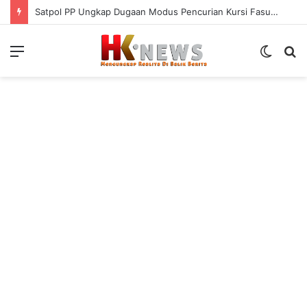
Satpol PP Ungkap Dugaan Modus Pencurian Kursi Fasum Pemkot Surabaya Pakai Ambulans
Menu
Switch
S
skin
fo