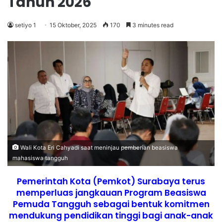
Tahun 2026
setiyo 1
15 Oktober, 2025
170
3 minutes read
Wali Kota Eri Cahyadi saat meninjau pemberian beasiswa
mahasiswa tangguh
Pemerintah Kota (Pemkot) Surabaya terus
memperluas jangkauan Program Beasiswa
Pemuda Tangguh sebagai bentuk komitmen
mendukung pendidikan tinggi bagi anak-anak