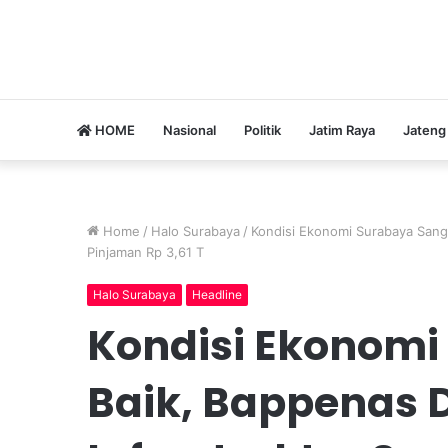
HOME
Nasional
Politik
Jatim Raya
Jateng
Home
/
Halo Surabaya
/
Kondisi Ekonomi Surabaya Sang
Pinjaman Rp 3,61 T
Halo Surabaya
Headline
Kondisi Ekonomi
Baik, Bappenas 