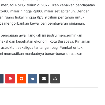
 menjadi Rp11,7 triliun di 2027. Tren kenaikan pendapatan
Rp400 miliar hingga Rp800 miliar setiap tahun. Dengan
n ruang fiskal hingga Rp3,9 triliun per tahun untuk
npa mengorbankan kewajiban pembayaran pinjaman.
ri pengajuan awal, langkah ini justru mencerminkan
fiskal dan kesehatan ekonomi Kota Surabaya. Pinjaman
rastruktur, sekaligus tantangan bagi Pemkot untuk
emi memastikan manfaatnya benar-benar dirasakan
dIn
Tumblr
Pinterest
Reddit
VKontakte
Share via Email
Print