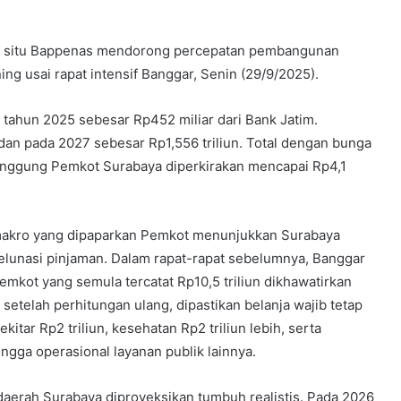
ri situ Bappenas mendorong percepatan pembangunan
ing usai rapat intensif Banggar, Senin (29/9/2025).
tahun 2025 sebesar Rp452 miliar dari Bank Jatim.
 dan pada 2027 sebesar Rp1,556 triliun. Total dengan bunga
tanggung Pemkot Surabaya diperkirakan mencapai Rp4,1
 makro yang dipaparkan Pemkot menunjukkan Surabaya
elunasi pinjaman. Dalam rapat-rapat sebelumnya, Banggar
emkot yang semula tercatat Rp10,5 triliun dikhawatirkan
setelah perhitungan ulang, dipastikan belanja wajib tetap
itar Rp2 triliun, kesehatan Rp2 triliun lebih, serta
ingga operasional layanan publik lainnya.
aerah Surabaya diproyeksikan tumbuh realistis. Pada 2026