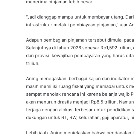
menerima pinjaman lebih besar.
“Jadi dianggap mampu untuk membayar utang. Da
infrastruktur melalui pembiayaan pinjaman,” ujar An
Adapun pembagian pinjaman tersebut dimulai pada 
Selanjutnya di tahun 2026 sebesar Rp1,592 triliun,
dan provisi, kewajiban pembayaran yang harus di
triliun.
Aning menegaskan, berbagai kajian dan indikator
masih memiliki ruang fiskal yang memadai untuk m
sempat menolak rencana ini karena belanja wajib P
akan menurun drastis menjadi Rp8,5 triliun. Namun 
terjaga dengan alokasi terbesar untuk pendidikan sek
dukungan untuk RT, RW, kelurahan, gaji aparatur, h
Lebih jauh, Aning menjelaskan bahwa pendapatan d