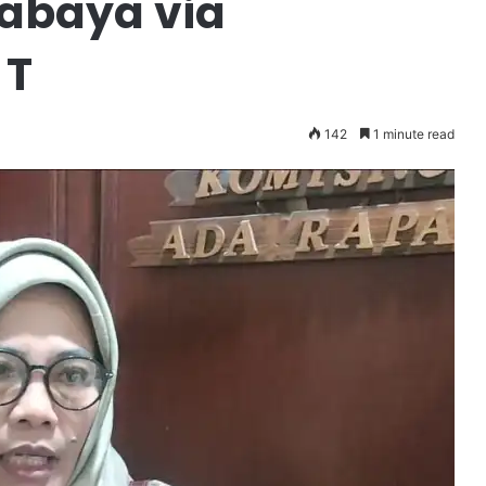
rabaya via
 T
142
1 minute read