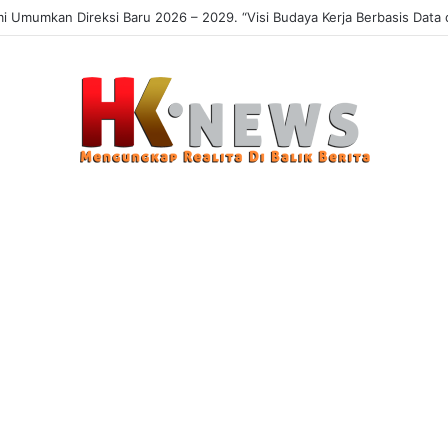
 Sasaran, Uji Coba Perlinsos Digital di Surabaya Hampir 100 Persen