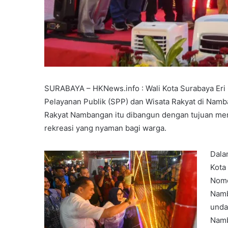
SURABAYA – HKNews.info : Wali Kota Surabaya Eri C
Pelayanan Publik (SPP) dan Wisata Rakyat di Namb
Rakyat Nambangan itu dibangun dengan tujuan men
rekreasi yang nyaman bagi warga.
Dala
Kota
Nomo
Namb
unda
Namb