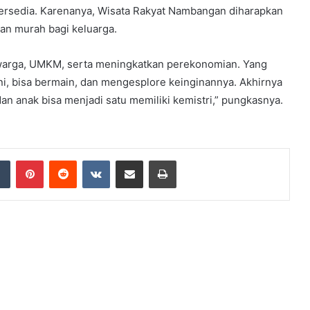
tersedia. Karenanya, Wisata Rakyat Nambangan diharapkan
an murah bagi keluarga.
 warga, UMKM, serta meningkatkan perekonomian. Yang
ini, bisa bermain, dan mengesplore keinginannya. Akhirnya
an anak bisa menjadi satu memiliki kemistri,” pungkasnya.
dIn
Tumblr
Pinterest
Reddit
VKontakte
Share via Email
Print