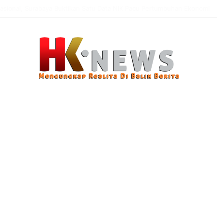
n Modus Pencurian Kursi Fasum Pemkot Surabaya Pakai Ambulans