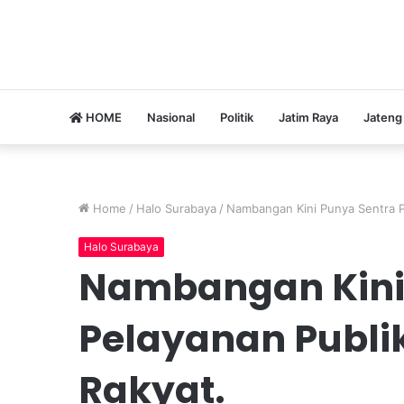
HOME
Nasional
Politik
Jatim Raya
Jateng
Home
/
Halo Surabaya
/
Nambangan Kini Punya Sentra P
Halo Surabaya
Nambangan Kini
Pelayanan Publi
Rakyat.