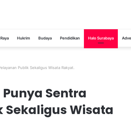
 Raya
Hukrim
Budaya
Pendidikan
Halo Surabaya
Adve
elayanan Publik Sekaligus Wisata Rakyat.
 Punya Sentra
k Sekaligus Wisata