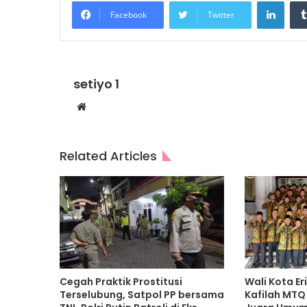
Linke
Facebook
Twitter
setiyo 1
Website
Related Articles
Cegah Praktik Prostitusi
Wali Kota E
Terselubung, Satpol PP bersama
Kafilah MTQ