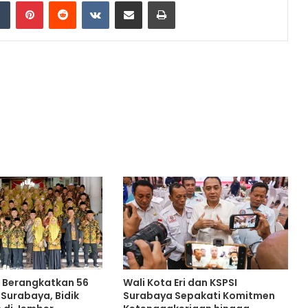
dIn
Tumblr
Pinterest
Reddit
VKontakte
Share via Email
Print
ri Berangkatkan 56
Wali Kota Eri dan KSPSI
 Surabaya, Bidik
Surabaya Sepakati Komitmen