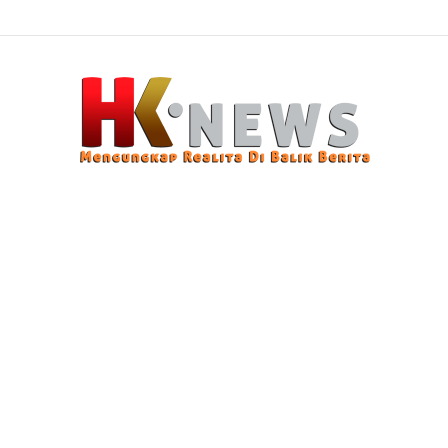
 Sasaran, Uji Coba Perlinsos Digital di Surabaya Hampir 100 Persen