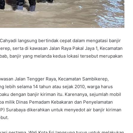
Cahyadi langsung bertindak cepat dalam mengatasi banjir
rep, serta di kawasan Jalan Raya Pakal Jaya 1, Kecamatan
ebab, banjir yang melanda kedua lokasi tersebut merupakan
awasan Jalan Tengger Raya, Kecamatan Sambikerep,
ng lebih selama 14 tahun atau sejak 2010, warga harus
ibaku dengan banjir kiriman itu. Karenanya, sejumlah mobil
a milik Dinas Pemadam Kebakaran dan Penyelamatan
P) Surabaya dikerahkan untuk menyedot air banjir kiriman
ebut.
okasi pertama, Wali Kota Eri langsung turun untuk melakukan