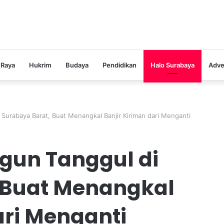
 Raya
Hukrim
Budaya
Pendidikan
Halo Surabaya
Adve
Surabaya Barat, Buat Menangkal Banjir Kiriman dari Menganti
gun Tanggul di
 Buat Menangkal
ari Menganti