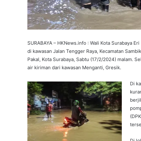
SURABAYA – HKNews.info : Wali Kota Surabaya Eri 
di kawasan Jalan Tengger Raya, Kecamatan Sambike
Pakal, Kota Surabaya, Sabtu (17/2/2024) malam. S
air kiriman dari kawasan Menganti, Gresik.
Di k
kura
berj
pomp
(DPK
ters
Di l