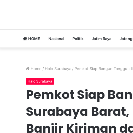
HOME
Nasional
Politik
Jatim Raya
Jateng
Home
/
Halo Surabaya
/
Pemkot Siap Bangun Tanggul di 
Halo Surabaya
Pemkot Siap Ban
Surabaya Barat,
Banjir Kiriman d