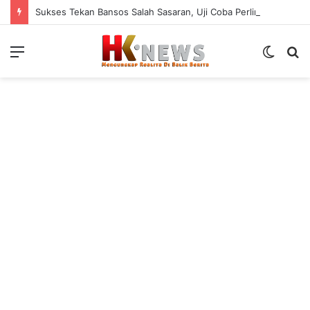
Sukses Tekan Bansos Salah Sasaran, Uji Coba Perlinsos Digital di Surabaya Hampir 100 Persen
Menu
Switch
S
skin
fo