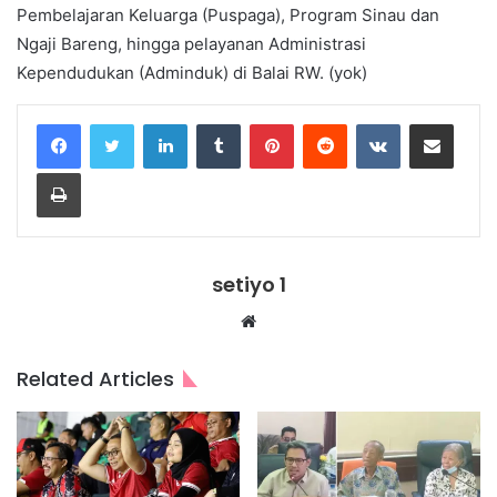
Pembelajaran Keluarga (Puspaga), Program Sinau dan
Ngaji Bareng, hingga pelayanan Administrasi
Kependudukan (Adminduk) di Balai RW. (yok)
LinkedIn
Tumblr
Pinterest
Reddit
VKontakte
Share via Email
Print
setiyo 1
Website
Related Articles