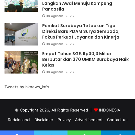
Langkah Awal Menuju Kampung
Pancasila
08 Agustus, 2026
Pemkot Surabaya Tetapkan Tiga
Direksi Baru PDAM Surya Sembada,
Fokus Perkuat Layanan dan Kinerja
08 Agustus, 2026
Empat Tahun SGE, Rp30,3 Miliar
Berputar dan 370 UMKM Surabaya Naik
Kelas
08 Agustus, 2026
Tweets by hknews_info
© Copyright 2026, All Rights Reserved |
INDONESIA
Redaksional
Disclaimer
Privacy
Advertisement
Contact us