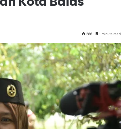
an Kota Balas
286
1 minute read