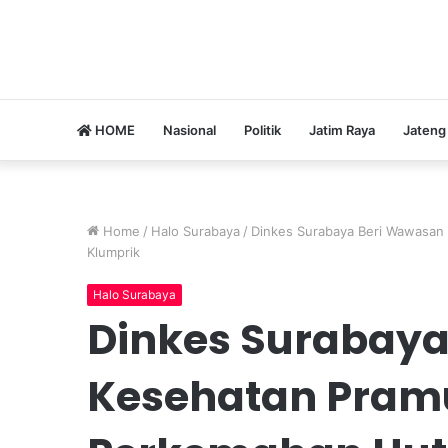
HOME
Nasional
Politik
Jatim Raya
Jateng
Home
/
Halo Surabaya
/
Dinkes Surabaya Beri Wawasan 
Klumprik
Halo Surabaya
Dinkes Surabay
Kesehatan Pramu