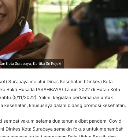
n Kota Surabaya, Kartika Sri Rejeki
t) Surabaya melalui Dinas Kesehatan (Dinkes) Kota
aka Bakti Husada (ASAHBAYA) Tahun 2022 di Hutan Kota
abtu (5/11/2022). Yakni, kegiatan perkemahan untuk
 kesehatan, khususnya dalam bidang promosi kesehatan.
i sempat vakum selama dua tahun akibat pandemi Covid –
kini Dinkes Kota Surabaya semakin fokus untuk menambah
san peserta terkait penerapan Pola Hidup Bersih dan