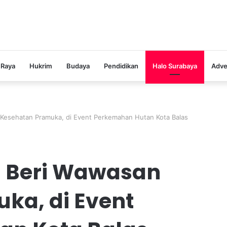
 Raya
Hukrim
Budaya
Pendidikan
Halo Surabaya
Adve
Kesehatan Pramuka, di Event Perkemahan Hutan Kota Balas
a Beri Wawasan
ka, di Event