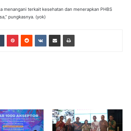
isa menangani terkait kesehatan dan menerapkan PHBS
sa,” pungkasnya. (yok)
dIn
Tumblr
Pinterest
Reddit
VKontakte
Share via Email
Print