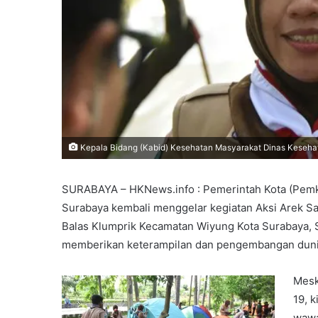
Kepala Bidang (Kabid) Kesehatan Masyarakat Dinas Kesehata
SURABAYA – HKNews.info : Pemerintah Kota (Pemko
Surabaya kembali menggelar kegiatan Aksi Arek S
Balas Klumprik Kecamatan Wiyung Kota Surabaya, S
memberikan keterampilan dan pengembangan dunia
Mesk
19, 
wawa