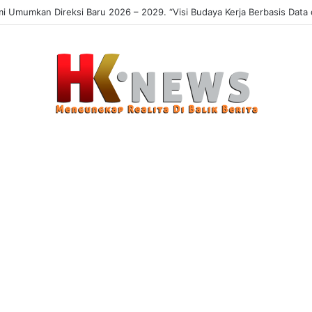
 Sasaran, Uji Coba Perlinsos Digital di Surabaya Hampir 100 Persen