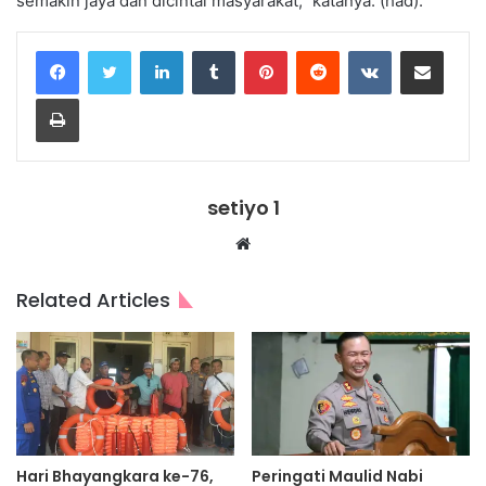
semakin jaya dan dicintai masyarakat,” katanya. (had).
LinkedIn
Tumblr
Pinterest
Reddit
VKontakte
Share via Email
Print
setiyo 1
Website
Related Articles
Hari Bhayangkara ke-76,
Peringati Maulid Nabi