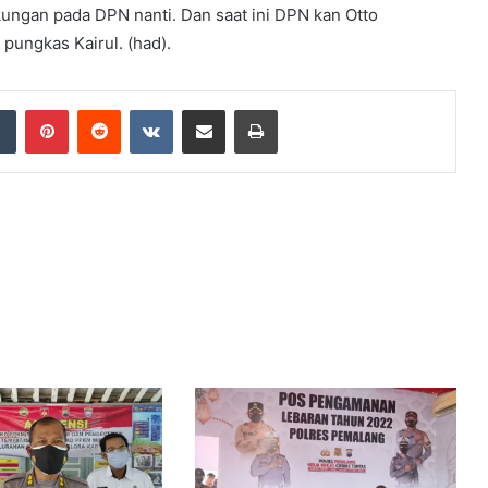
kungan pada DPN nanti. Dan saat ini DPN kan Otto
 pungkas Kairul. (had).
dIn
Tumblr
Pinterest
Reddit
VKontakte
Share via Email
Print