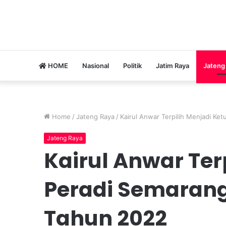
HOME
Nasional
Politik
Jatim Raya
Jateng
Home
/
Jateng Raya
/
Kairul Anwar Terpilih Menjadi Ke
Jateng Raya
Kairul Anwar Ter
Peradi Semarang 
Tahun 2022