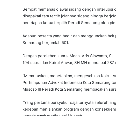
Sempat memanas diawal sidang dengan interupsi da
disepakati tata tertib jalannya sidang hingga ber
penetapan ketua terpilih Peradi Semarang oleh pi
Adapun peserta yang hadir dan menggunakan hak p
Semarang berjumlah 501.
Dengan perolehan suara, Moch. Aris Siswanto, S
194 suara dan Kairul Anwar, SH MH mendapat 287 su
“Memutuskan, menetapkan, mengesahkan Kairul A
Perhimpunan Advokat Indonesia Kota Semarang terp
Muscab III Peradi Kota Semarang membacakan sura
“Yang pertama bersyukur saja ternyata seluruh an
kedepan menjalankan program dengan konsekuensi 
kepada awak media usai Muscab.