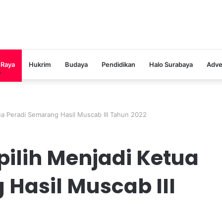
 Raya
Hukrim
Budaya
Pendidikan
Halo Surabaya
Adve
tua Peradi Semarang Hasil Muscab III Tahun 2022
pilih Menjadi Ketua
Hasil Muscab III