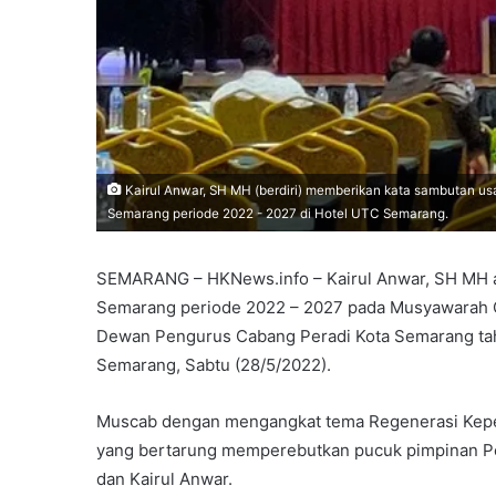
Kairul Anwar, SH MH (berdiri) memberikan kata sambutan usai
Semarang periode 2022 - 2027 di Hotel UTC Semarang.
SEMARANG – HKNews.info – Kairul Anwar, SH MH ak
Semarang periode 2022 – 2027 pada Musyawarah C
Dewan Pengurus Cabang Peradi Kota Semarang tahu
Semarang, Sabtu (28/5/2022).
Muscab dengan mengangkat tema Regenerasi Kepem
yang bertarung memperebutkan pucuk pimpinan Per
dan Kairul Anwar.