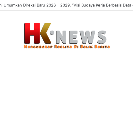
 Sasaran, Uji Coba Perlinsos Digital di Surabaya Hampir 100 Persen