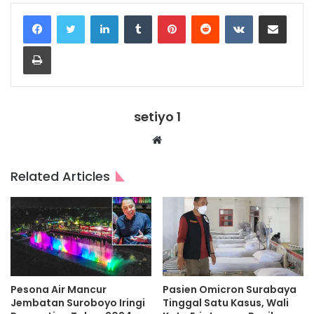
LinkedIn
Tumblr
Pinterest
Reddit
VKontakte
Share via Email
Print
setiyo 1
Website
Related Articles
Pesona Air Mancur
Pasien Omicron Surabaya
Jembatan Suroboyo Iringi
Tinggal Satu Kasus, Wali