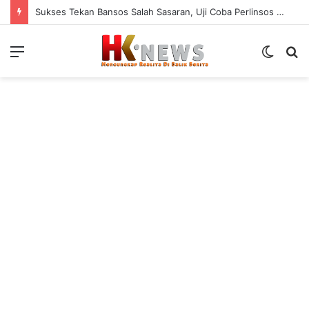
Sukses Tekan Bansos Salah Sasaran, Uji Coba Perlinsos Digital di Surabaya Hampir 100 Persen
Menu
Switch
S
skin
fo