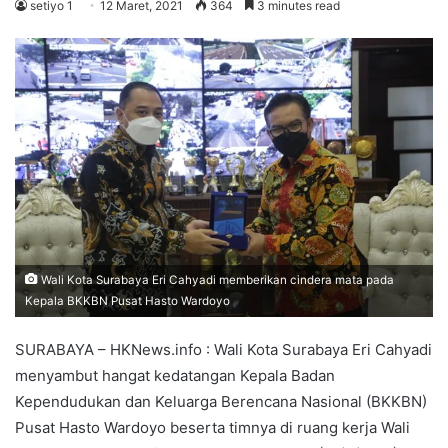
setiyo 1
12 Maret, 2021
364
3 minutes read
Wali Kota Surabaya Eri Cahyadi memberikan cindera mata pada
Kepala BKKBN Pusat Hasto Wardoyo
SURABAYA – HKNews.info : Wali Kota Surabaya Eri Cahyadi
menyambut hangat kedatangan Kepala Badan
Kependudukan dan Keluarga Berencana Nasional (BKKBN)
Pusat Hasto Wardoyo beserta timnya di ruang kerja Wali