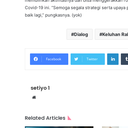
memulihkan aktifitasnya dan bisa menggerakkan r
Covid-19 ini. “Semoga segala strategi serta upaya
baik lagi,” pungkasnya. (yok)
Dialog
Keluhan Ra
Linke
Facebook
Twitter
setiyo 1
Website
Related Articles