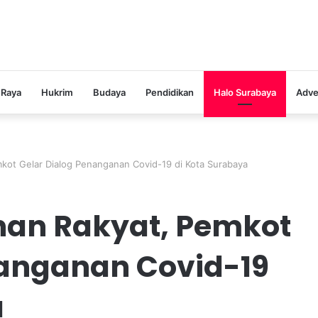
 Raya
Hukrim
Budaya
Pendidikan
Halo Surabaya
Adve
kot Gelar Dialog Penanganan Covid-19 di Kota Surabaya
han Rakyat, Pemkot
nanganan Covid-19
a