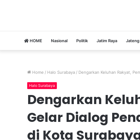
HOME
Nasional
Politik
Jatim Raya
Jateng
Home
/
Halo Surabaya
/
Dengarkan Keluhan Rakyat, Pem
Halo Surabaya
Dengarkan Kelu
Gelar Dialog Pe
di Kota Surabay