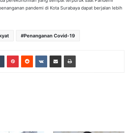
oda perekonomian yang sempat terpuruk saat Pandemi
 penanganan pandemi di Kota Surabaya dapat berjalan lebih
kyat
Penanganan Covid-19
dIn
Tumblr
Pinterest
Reddit
VKontakte
Share via Email
Print