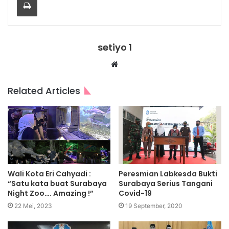
setiyo 1
Website
Related Articles
Wali Kota Eri Cahyadi :
Peresmian Labkesda Bukti
“Satu kata buat Surabaya
Surabaya Serius Tangani
Night Zoo…. Amazing !”
Covid-19
22 Mei, 2023
19 September, 2020