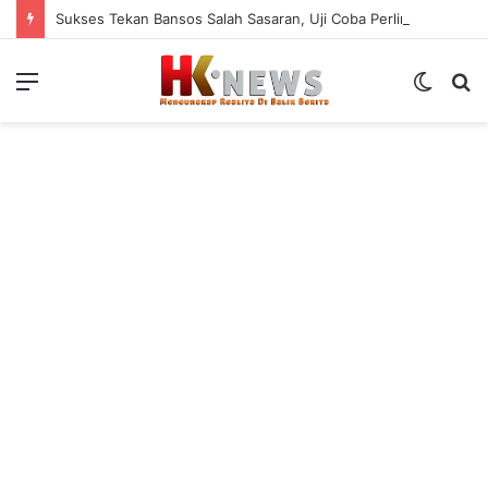
Sukses Tekan Bansos Salah Sasaran, Uji Coba Perlinsos Digital di Surabaya Hampir 100 Persen
Menu
Switch
S
skin
fo