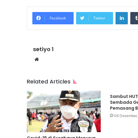
Linke
Facebook
Twitter
setiyo 1
Website
Related Articles
Sambut HUT 
Sembada Gel
Pemasang B
06 Desember,