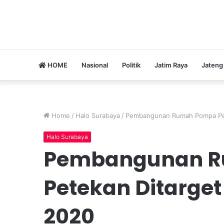
HOME
Nasional
Politik
Jatim Raya
Jateng
Home
/
Halo Surabaya
/
Pembangunan Rumah Pompa Pet
Halo Surabaya
Pembangunan 
Petekan Ditarge
2020