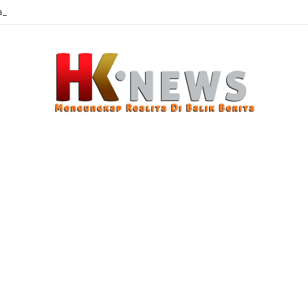
 Sasaran, Uji Coba Perlinsos Digital di Surabaya Hampir 100 Persen