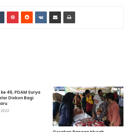
dIn
Tumblr
Pinterest
Reddit
VKontakte
Share via Email
Print
ke 46, PDAM Surya
ar Diskon Bagi
aru
 2022