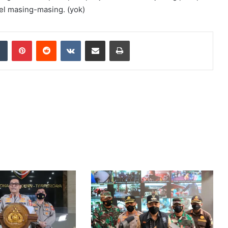
l masing-masing. (yok)
dIn
Tumblr
Pinterest
Reddit
VKontakte
Share via Email
Print