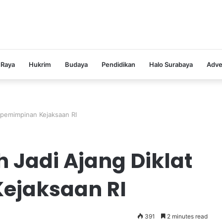
 Raya
Hukrim
Budaya
Pendidikan
Halo Surabaya
Adve
Kepemimpinan Kejaksaan RI
h Jadi Ajang Diklat
ejaksaan RI
391
2 minutes read