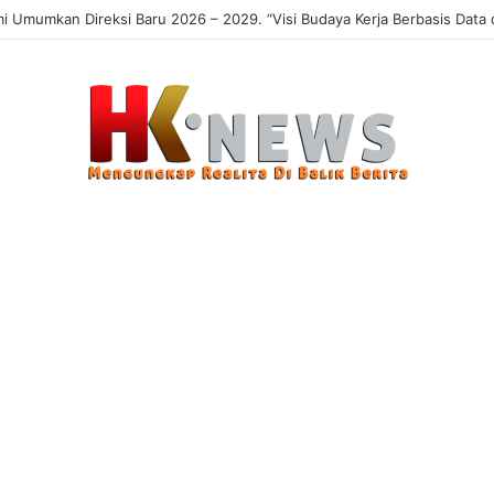
 Sasaran, Uji Coba Perlinsos Digital di Surabaya Hampir 100 Persen