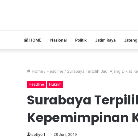
HOME
Nasional
Politik
Jatim Raya
Jateng
Home
/
Headline
/
Surabaya Terpilih Jadi Ajang Diklat 
Headline
Hukrim
Surabaya Terpili
Kepemimpinan K
setiyo 1
28 Juni, 2019