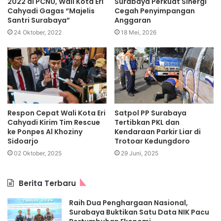
2022 di PCNU, Wali Kota Eri
Surabaya Perkuat Sinergi
Cahyadi Gagas “Majelis
Cegah Penyimpangan
Santri Surabaya”
Anggaran
24 Oktober, 2022
18 Mei, 2026
Respon Cepat Wali Kota Eri
Satpol PP Surabaya
Cahyadi Kirim Tim Rescue
Tertibkan PKL dan
ke Ponpes Al Khoziny
Kendaraan Parkir Liar di
Sidoarjo
Trotoar Kedungdoro
02 Oktober, 2025
29 Juni, 2025
Berita Terbaru
Raih Dua Penghargaan Nasional,
Surabaya Buktikan Satu Data NIK Pacu