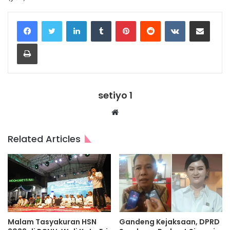
LinkedIn
Tumblr
Pinterest
Reddit
VKontakte
Share via Email
Print
setiyo 1
Website
Related Articles
Malam Tasyakuran HSN
Gandeng Kejaksaan, DPRD